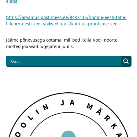
elada
https://arvamus.postimees.ee/8487436/homne-eesti-tahe-
lilleorg-eesti-keel-voiks-olla-justkui-uus-prantsuse-keel
Jääme põnevusega ootama, millised Keila Kooli noorte
mõtted jõuavad lugejateni juulis.