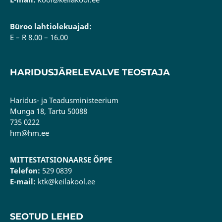
Büroo lahtiolekuajad:
E – R 8.00 – 16.00
HARIDUSJÄRELEVALVE TEOSTAJA
Haridus- ja Teadusministeerium
Munga 18, Tartu 50088
735 0222
hm@hm.ee
MITTESTATSIONAARSE ÕPPE
Telefon:
529 0839
E-mail:
ktk@keilakool.ee
SEOTUD LEHED