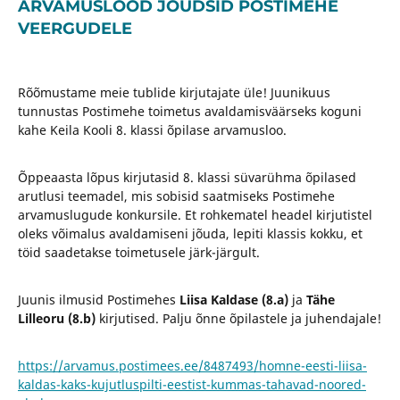
ARVAMUSLOOD JÕUDSID POSTIMEHE
VEERGUDELE
Rõõmustame meie tublide kirjutajate üle! Juunikuus
tunnustas Postimehe toimetus avaldamisväärseks koguni
kahe Keila Kooli 8. klassi õpilase arvamusloo.
Õppeaasta lõpus kirjutasid 8. klassi süvarühma õpilased
arutlusi teemadel, mis sobisid saatmiseks Postimehe
arvamuslugude konkursile. Et rohkematel headel kirjutistel
oleks võimalus avaldamiseni jõuda, lepiti klassis kokku, et
töid saadetakse toimetusele järk-järgult.
Juunis ilmusid Postimehes
Liisa Kaldase (8.a)
ja
Tähe
Lilleoru (8.b)
kirjutised. Palju õnne õpilastele ja juhendajale!
https://arvamus.postimees.ee/8487493/homne-eesti-liisa-
kaldas-kaks-kujutluspilti-eestist-kummas-tahavad-noored-