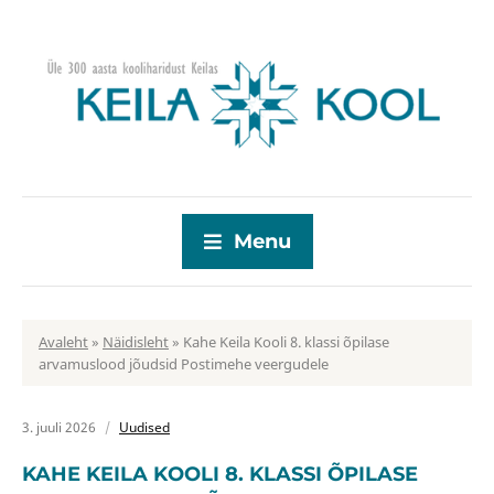
Menu
Avaleht
»
Näidisleht
»
Kahe Keila Kooli 8. klassi õpilase
arvamuslood jõudsid Postimehe veergudele
3. juuli 2026
Uudised
KAHE KEILA KOOLI 8. KLASSI ÕPILASE