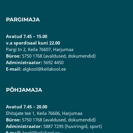
PARGIMAJA
Avatud 7.45 – 15.00
v.a spordisaal kuni 22.00
Pargi tn 2, Keila 76607, Harjumaa
Büroo:
5750 1768 (avaldused, dokumendid)
Administraator:
5692 4450
E-mail:
algkool@keilakool.ee
PÕHJAMAJA
Avatud 7.45 – 20.00
Ehitajate tee 1, Keila 76606, Harjumaa
Büroo:
5750 1768 (avaldused, dokumendid)
Administraator:
5887 7295 (huviringid, sport)
E-mail:
kool@keilakool.ee