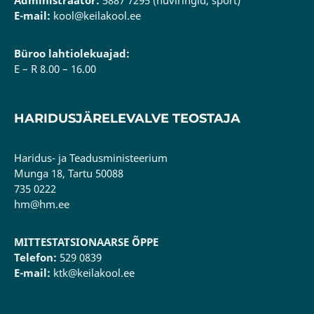
E-mail:
kool@keilakool.ee
Büroo lahtiolekuajad:
E – R 8.00 – 16.00
HARIDUSJÄRELEVALVE TEOSTAJA
Haridus- ja Teadusministeerium
Munga 18, Tartu 50088
735 0222
hm@hm.ee
MITTESTATSIONAARSE ÕPPE
Telefon:
529 0839
E-mail:
ktk@keilakool.ee