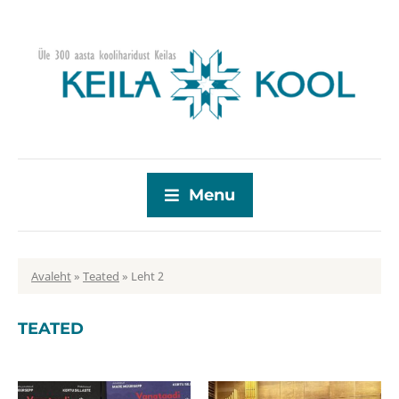
Menu
Avaleht
»
Teated
»
Leht 2
TEATED