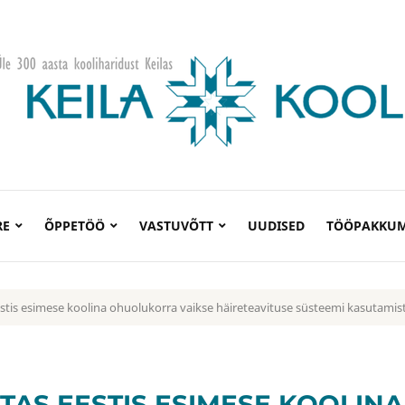
RE
ÕPPETÖÖ
VASTUVÕTT
UUDISED
TÖÖPAKKUM
estis esimese koolina ohuolukorra vaikse häireteavituse süsteemi kasutamis
TAS EESTIS ESIMESE KOOLINA