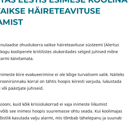
IKSE HÄIRETEAVITUSE
AMIST
ainulaadse ohuolukorra vaikse häireteavituse süsteemi (Alertus
kogu kooliperele kriitilistes olukordades selged juhised mõne
larmi käivitamata.
imeste kiire evakueerimine ei ole kõige turvalisem valik. Näiteks
oonirünnaku korral on tähtis hoopis kiiresti varjuda, lukustada
 või päästjate juhiseid.
oni, kuid kõik kriisiolukorrad ei vaja inimeste liikumist
 võib see inimesi hoopis suuremasse ohtu seada. Kui koolimajas
 mõistlik kasutada valju alarmi, mis tõmbab tähelepanu ja suunab