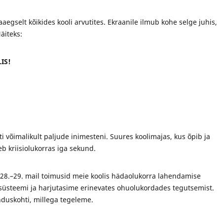
gselt kõikides kooli arvutites. Ekraanile ilmub kohe selge juhis,
äiteks:
IS!
ti võimalikult paljude inimesteni. Suures koolimajas, kus õpib ja
b kriisiolukorras iga sekund.
 28.–29. mail toimusid meie koolis hädaolukorra lahendamise
süsteemi ja harjutasime erinevates ohuolukordades tegutsemist.
nduskohti, millega tegeleme.