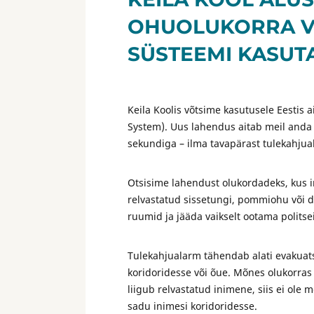
OHUOLUKORRA VA
SÜSTEEMI KASUT
Keila Koolis võtsime kasutusele Eestis 
System). Uus lahendus aitab meil anda 
sekundiga – ilma tavapärast tulekahjua
Otsisime lahendust olukordadeks, kus in
relvastatud sissetungi, pommiohu või dr
ruumid ja jääda vaikselt ootama politsei
Tulekahjualarm tähendab alati evakuatsio
koridoridesse või õue. Mõnes olukorras
liigub relvastatud inimene, siis ei ole
sadu inimesi koridoridesse.