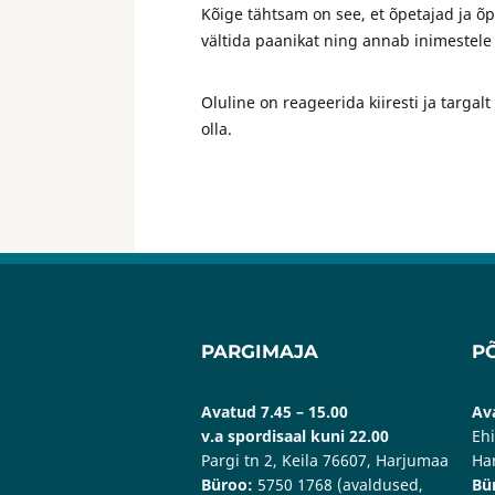
Kõige tähtsam on see, et õpetajad ja õp
vältida paanikat ning annab inimestele
Oluline on reageerida kiiresti ja targal
olla.
PARGIMAJA
P
Avatud 7.45 – 15.00
Ava
v.a spordisaal kuni 22.00
Ehi
Pargi tn 2, Keila 76607, Harjumaa
Ha
Büroo:
5750 1768 (avaldused,
Bü