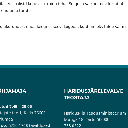
ilased saaksid kohe aru, mida teha. Selge ja vaikne teavitus aitab
 kindlama tunde.
t olukordades, mida keegi ei soovi kogeda, kuid milleks tuleb valmis
ÕHJAMAJA
HARIDUSJÄRELEVALVE
TEOSTAJA
tud 7.45 – 20.00
tajate tee 1, Keila 76606,
Haridus- ja Teadusministeerium
rjumaa
Munga 18, Tartu 50088
roo:
5750 1768 (avaldused,
735 0222