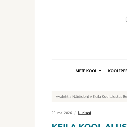
MEIE KOOL
KOOLIPE
Avaleht
»
Näidisleht
»
Keila Kool alustas E
29. mai 2026
Uudised
KEILA KOOL ALUS