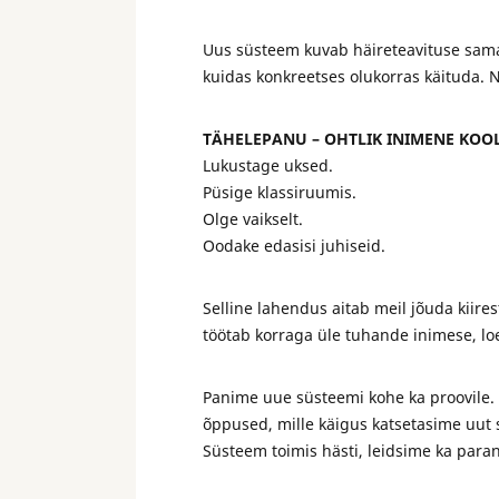
Uus süsteem kuvab häireteavituse samaae
kuidas konkreetses olukorras käituda. N
TÄHELEPANU – OHTLIK INIMENE KOOL
Lukustage uksed.
Püsige klassiruumis.
Olge vaikselt.
Oodake edasisi juhiseid.
Selline lahendus aitab meil jõuda kiires
töötab korraga üle tuhande inimese, loe
Panime uue süsteemi kohe ka proovile.
õppused, mille käigus katsetasime uut 
Süsteem toimis hästi, leidsime ka para