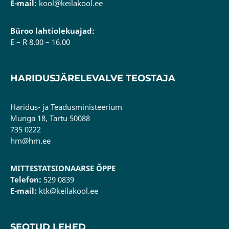
E-mail:
kool@keilakool.ee
Büroo lahtiolekuajad:
E – R 8.00 – 16.00
HARIDUSJÄRELEVALVE TEOSTAJA
Haridus- ja Teadusministeerium
Munga 18, Tartu 50088
735 0222
hm@hm.ee
MITTESTATSIONAARSE ÕPPE
Telefon:
529 0839
E-mail:
ktk@keilakool.ee
SEOTUD LEHED