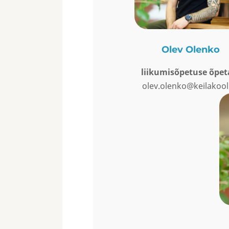
Olev Olenko
liikumisõpetuse õpet
olev.olenko@keilakool