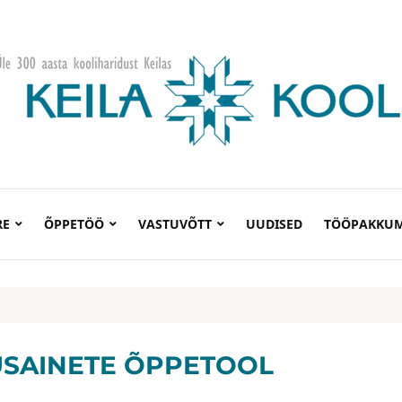
RE
ÕPPETÖÖ
VASTUVÕTT
UUDISED
TÖÖPAKKUM
USAINETE ÕPPETOOL