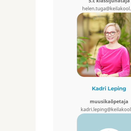
5.c klassijuhataja
helen.tuga@keilakool
Kadri Leping
muusikaõpetaja
kadri.leping@keilakool