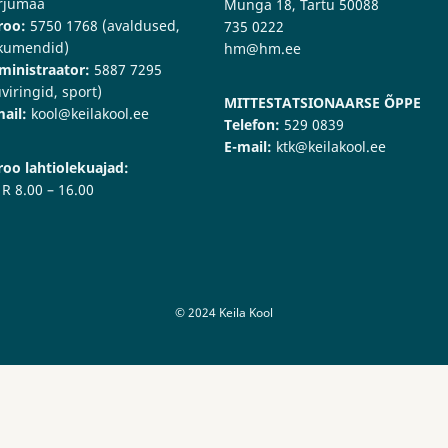
rjumaa
Munga 18, Tartu 50088
roo:
5750 1768 (avaldused,
735 0222
kumendid)
hm@hm.ee
ministraator:
5887 7295
viringid, sport)
MITTESTATSIONAARSE ÕPPE
ail:
kool@keilakool.ee
Telefon:
529 0839
E-mail:
ktk@keilakool.ee
roo lahtiolekuajad:
 R 8.00 – 16.00
© 2024 Keila Kool