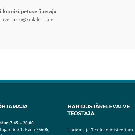
liikumisõpetuse õpetaja
ave.torm@keilakool.ee
ÕHJAMAJA
HARIDUSJÄRELEVALVE
TEOSTAJA
tud 7.45 – 20.00
tajate tee 1, Keila 76606,
Haridus- ja Teadusministeerium