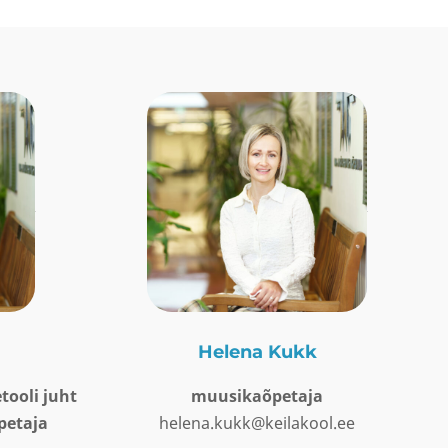
Helena Kukk
tooli juht
muusikaõpetaja
petaja
helena.kukk@keilakool.ee