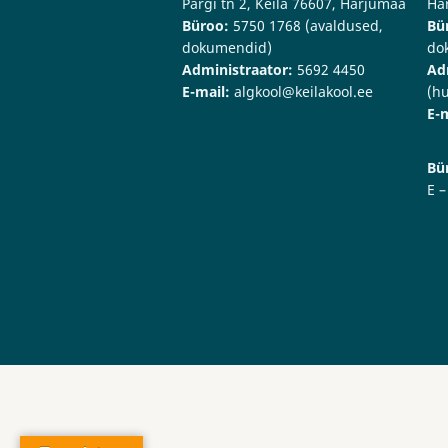
Pargi tn 2, Keila 76607, Harjumaa
Ha
Büroo:
5750 1768 (avaldused,
Bü
dokumendid)
do
Administraator:
5692 4450
Ad
E-mail:
algkool@keilakool.ee
(hu
E-m
Bü
E –