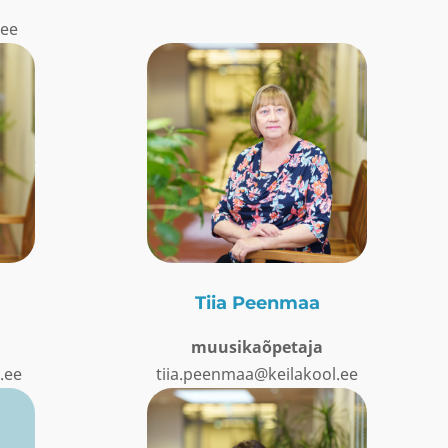
.ee
Tiia Peenmaa
muusikaõpetaja
.ee
tiia.peenmaa@keilakool.ee