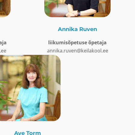
Annika Ruven
aja
liikumisõpetuse õpetaja
.ee
annika.ruven@keilakool.ee
Ave Torm