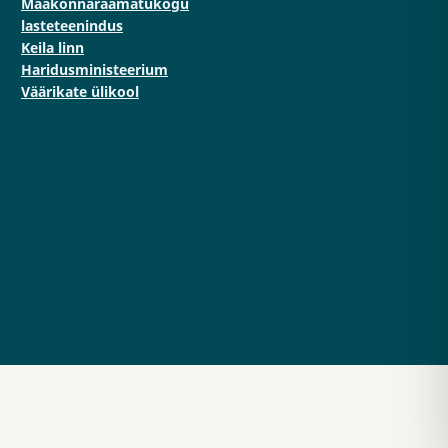
Maakonnaraamatukogu
lasteteenindus
Keila linn
Haridusministeerium
Väärikate ülikool