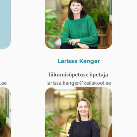
Larissa Kanger
liikumisõpetuse õpetaja
.ee
larissa.kanger@keilakool.ee