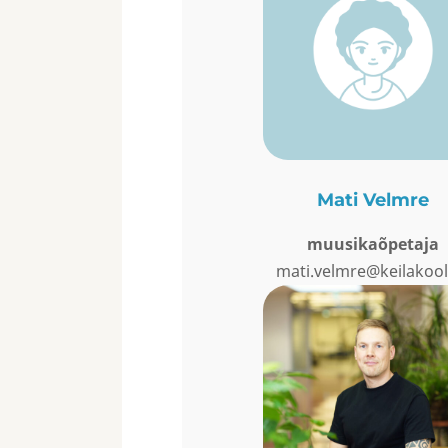
Mati Velmre
muusikaõpetaja
mati.velmre@keilakool