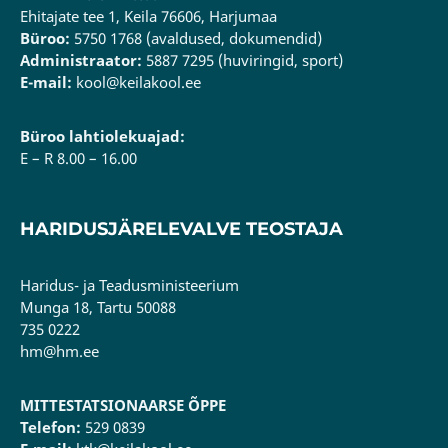
Ehitajate tee 1, Keila 76606, Harjumaa
Büroo:
5750 1768 (avaldused, dokumendid)
Administraator:
5887 7295 (huviringid, sport)
E-mail:
kool@keilakool.ee
Büroo lahtiolekuajad:
E – R 8.00 – 16.00
HARIDUSJÄRELEVALVE TEOSTAJA
Haridus- ja Teadusministeerium
Munga 18, Tartu 50088
735 0222
hm@hm.ee
MITTESTATSIONAARSE ÕPPE
Telefon:
529 0839