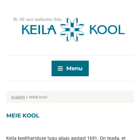
Menu
Avaleht
»
Meie kool
MEIE KOOL
Keila koolihariduse lugu algas aastast 1691. On teada, et