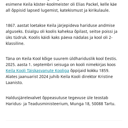
esimene Keila köster-koolmeister oli Elias Packel, kelle käe
all õppisid lapsed lugemist, katekismust ja kirikulaule.
1867. aastat loetakse Keila järjepideva hariduse andmise
alguseks. Esialgu oli koolis kaheksa õpilast, seitse poissi ja
üks tüdruk. Koolis käidi kaks päeva nädalas ja kool oli 2-
klassiline.
Täna on Keila Kool kõige suurem üldhariduslik kool Eestis.
2025. aasta 1. septembri seisuga on kooli nimekirjas koos
Keila Kooli Täiskasvanute Kooliga
õppijaid kokku 1859.
Alates jaanuarist 2024 juhib Keila Kooli direktor Kristine
Laanisto.
Haldusjärelevalvet õppeasutuse tegevuse üle teostab
Haridus- ja Teadusministeerium, Munga 18, 50088 Tartu.