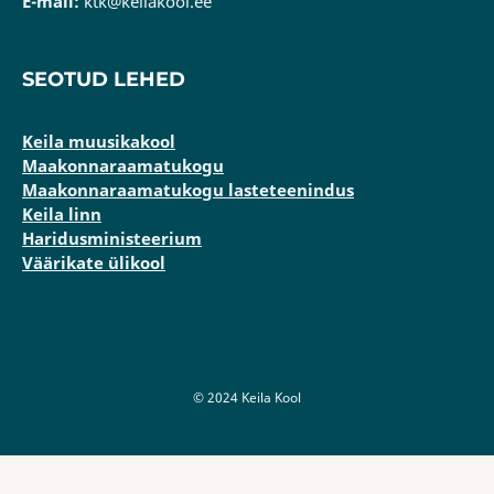
E-mail:
ktk@keilakool.ee
SEOTUD LEHED
Keila muusikakool
Maakonnaraamatukogu
Maakonnaraamatukogu lasteteenindus
Keila linn
Haridusministeerium
Väärikate ülikool
© 2024 Keila Kool