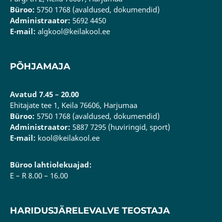
Büroo:
5750 1768 (avaldused, dokumendid)
Administraator:
5692 4450
E-mail:
algkool@keilakool.ee
PÕHJAMAJA
Avatud 7.45 – 20.00
Ehitajate tee 1, Keila 76606, Harjumaa
Büroo:
5750 1768 (avaldused, dokumendid)
Administraator:
5887 7295 (huviringid, sport)
E-mail:
kool@keilakool.ee
Büroo lahtiolekuajad:
E – R 8.00 – 16.00
HARIDUSJÄRELEVALVE TEOSTAJA