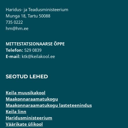
Haridus- ja Teadusministeerium
Munga 18, Tartu 50088
735 0222
hm@hm.ee
MITTESTATSIONAARSE ÕPPE
Telefon:
529 0839
E-mail:
ktk@keilakool.ee
SEOTUD LEHED
Keila muusikakool
Maakonnaraamatukogu
Maakonnaraamatukogu lasteteenindus
Keila linn
Haridusministeerium
Väärikate ülikool