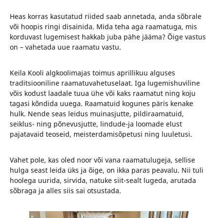
Heas korras kasutatud riided saab annetada, anda sõbrale
või hoopis ringi disainida. Mida teha aga raamatuga, mis
korduvast lugemisest hakkab juba pähe jääma? Õige vastus
on – vahetada uue raamatu vastu.
Keila Kooli algkoolimajas toimus aprillikuu alguses
traditsiooniline raamatuvahetuselaat. Iga lugemishuviline
võis kodust laadale tuua ühe või kaks raamatut ning koju
tagasi kõndida uuega. Raamatuid kogunes päris kenake
hulk. Nende seas leidus muinasjutte, pildiraamatuid,
seiklus- ning põnevusjutte, lindude-ja loomade elust
pajatavaid teoseid, meisterdamisõpetusi ning luuletusi.
Vahet pole, kas oled noor või vana raamatulugeja, sellise
hulga seast leida üks ja õige, on ikka paras peavalu. Nii tuli
hoolega uurida, sirvida, natuke siit-sealt lugeda, arutada
sõbraga ja alles siis sai otsustada.