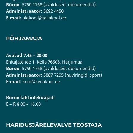
Büroo:
5750 1768 (avaldused, dokumendid)
Administraator:
5692 4450
E-mail:
algkool@keilakool.ee
PÕHJAMAJA
Avatud 7.45 – 20.00
Ehitajate tee 1, Keila 76606, Harjumaa
Büroo:
5750 1768 (avaldused, dokumendid)
Administraator:
5887 7295 (huviringid, sport)
E-mail:
kool@keilakool.ee
Büroo lahtiolekuajad:
E – R 8.00 – 16.00
HARIDUSJÄRELEVALVE TEOSTAJA