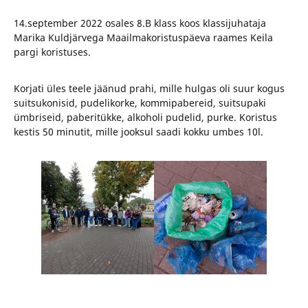
14.september 2022 osales 8.B klass koos klassijuhataja
Marika Kuldjärvega Maailmakoristuspäeva raames Keila
pargi koristuses.
Korjati üles teele jäänud prahi, mille hulgas oli suur kogus
suitsukonisid, pudelikorke, kommipabereid, suitsupaki
ümbriseid, paberitükke, alkoholi pudelid, purke. Koristus
kestis 50 minutit, mille jooksul saadi kokku umbes 10l.