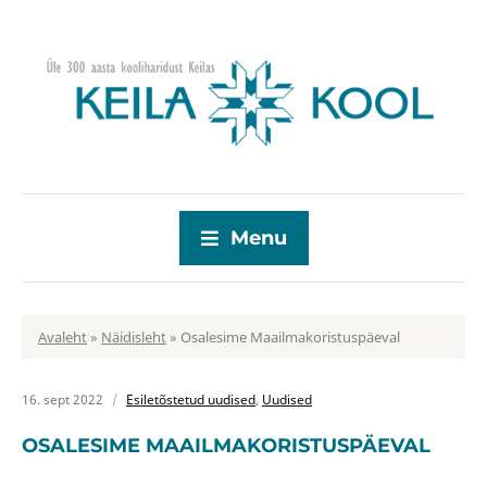
Menu
Avaleht
»
Näidisleht
»
Osalesime Maailmakoristuspäeval
16. sept 2022
Esiletõstetud uudised
,
Uudised
OSALESIME MAAILMAKORISTUSPÄEVAL