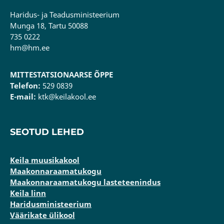
Haridus- ja Teadusministeerium
Munga 18, Tartu 50088
735 0222
hm@hm.ee
MITTESTATSIONAARSE ÕPPE
Telefon:
529 0839
E-mail:
ktk@keilakool.ee
SEOTUD LEHED
Keila muusikakool
Maakonnaraamatukogu
Maakonnaraamatukogu lasteteenindus
Keila linn
Haridusministeerium
Väärikate ülikool