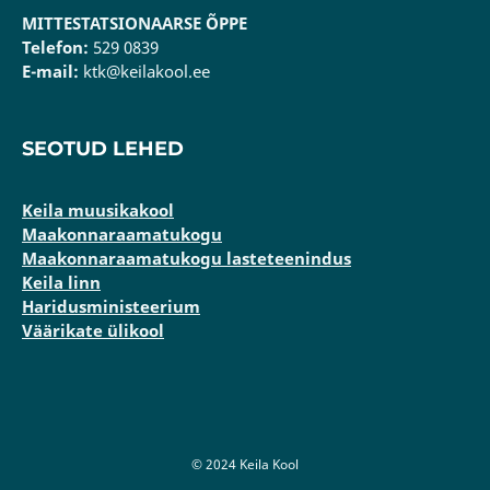
MITTESTATSIONAARSE ÕPPE
Telefon:
529 0839
E-mail:
ktk@keilakool.ee
SEOTUD LEHED
Keila muusikakool
Maakonnaraamatukogu
Maakonnaraamatukogu lasteteenindus
Keila linn
Haridusministeerium
Väärikate ülikool
© 2024 Keila Kool