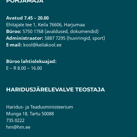
PÕHJAMAJA
Avatud 7.45 – 20.00
Ehitajate tee 1, Keila 76606, Harjumaa
Büroo:
5750 1768 (avaldused, dokumendid)
Administraator:
5887 7295 (huviringid, sport)
E-mail:
kool@keilakool.ee
Büroo lahtiolekuajad:
E – R 8.00 – 16.00
HARIDUSJÄRELEVALVE TEOSTAJA
Haridus- ja Teadusministeerium
Munga 18, Tartu 50088
735 0222
hm@hm.ee