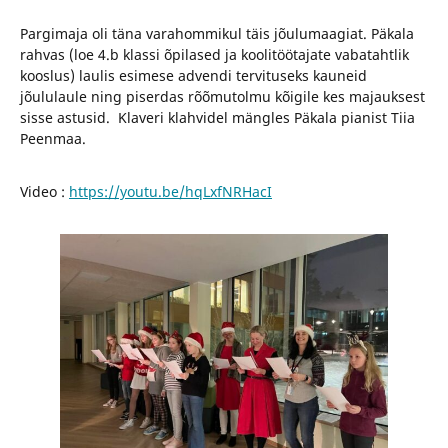
Pargimaja oli täna varahommikul täis jõulumaagiat. Päkala
rahvas (loe 4.b klassi õpilased ja koolitöötajate vabatahtlik
kooslus) laulis esimese advendi tervituseks kauneid
jõululaule ning piserdas rõõmutolmu kõigile kes majauksest
sisse astusid. Klaveri klahvidel mängles Päkala pianist Tiia
Peenmaa.
Video :
https://youtu.be/hqLxfNRHacI