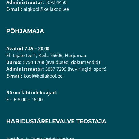
Administraator:
5692 4450
E-mail:
algkool@keilakool.ee
PÕHJAMAJA
Avatud 7.45 – 20.00
Ehitajate tee 1, Keila 76606, Harjumaa
Büroo:
5750 1768 (avaldused, dokumendid)
Administraator:
5887 7295 (huviringid, sport)
E-mail:
kool@keilakool.ee
Büroo lahtiolekuajad:
E – R 8.00 – 16.00
HARIDUSJÄRELEVALVE TEOSTAJA
Haridus- ja Teadusministeerium