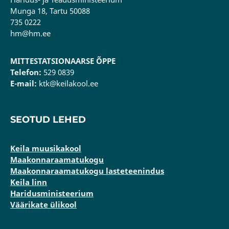
Munga 18, Tartu 50088
735 0222
hm@hm.ee
MITTESTATSIONAARSE ÕPPE
Telefon:
529 0839
E-mail:
ktk@keilakool.ee
SEOTUD LEHED
Keila muusikakool
Maakonnaraamatukogu
Maakonnaraamatukogu lasteteenindus
Keila linn
Haridusministeerium
Väärikate ülikool