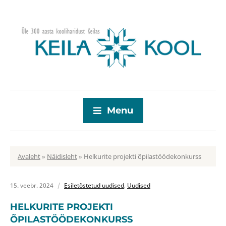
Menu
Avaleht
»
Näidisleht
»
Helkurite projekti õpilastöödekonkurss
15. veebr. 2024
Esiletõstetud uudised
,
Uudised
HELKURITE PROJEKTI
ÕPILASTÖÖDEKONKURSS