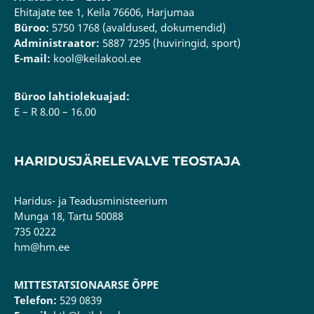
Ehitajate tee 1, Keila 76606, Harjumaa
Büroo:
5750 1768 (avaldused, dokumendid)
Administraator:
5887 7295 (huviringid, sport)
E-mail:
kool@keilakool.ee
Büroo lahtiolekuajad:
E – R 8.00 – 16.00
HARIDUSJÄRELEVALVE TEOSTAJA
Haridus- ja Teadusministeerium
Munga 18, Tartu 50088
735 0222
hm@hm.ee
MITTESTATSIONAARSE ÕPPE
Telefon:
529 0839