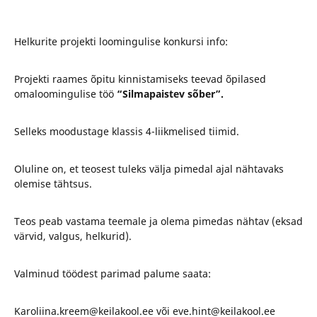
Helkurite projekti loomingulise konkursi info:
Projekti raames õpitu kinnistamiseks teevad õpilased
omaloomingulise töö
“Silmapaistev sõber”.
Selleks moodustage klassis 4-liikmelised tiimid.
Oluline on, et teosest tuleks välja pimedal ajal nähtavaks
olemise tähtsus.
Teos peab vastama teemale ja olema pimedas nähtav (eksad
värvid, valgus, helkurid).
Valminud töödest parimad palume saata:
Karoliina.kreem@keilakool.ee või eve.hint@keilakool.ee