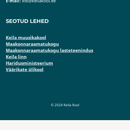
E-mail:
ktk@keilakool.ee
SEOTUD LEHED
Keila muusikakool
Maakonnaraamatukogu
Maakonnaraamatukogu lasteteenindus
Keila linn
Haridusministeerium
Väärikate ülikool
© 2024 Keila Kool