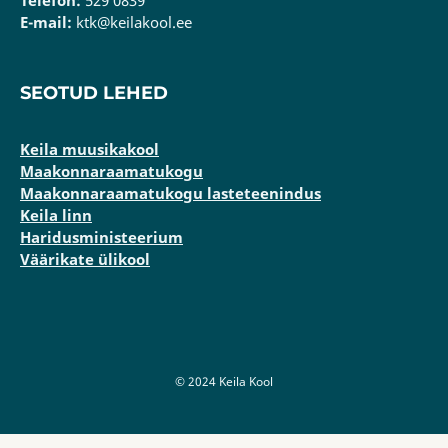
Telefon:
529 0839
E-mail:
ktk@keilakool.ee
SEOTUD LEHED
Keila muusikakool
Maakonnaraamatukogu
Maakonnaraamatukogu lasteteenindus
Keila linn
Haridusministeerium
Väärikate ülikool
© 2024 Keila Kool