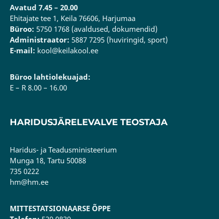
Avatud 7.45 – 20.00
Ehitajate tee 1, Keila 76606, Harjumaa
Büroo:
5750 1768 (avaldused, dokumendid)
Administraator:
5887 7295 (huviringid, sport)
E-mail:
kool@keilakool.ee
Büroo lahtiolekuajad:
E – R 8.00 – 16.00
HARIDUSJÄRELEVALVE TEOSTAJA
Haridus- ja Teadusministeerium
Munga 18, Tartu 50088
735 0222
hm@hm.ee
MITTESTATSIONAARSE ÕPPE