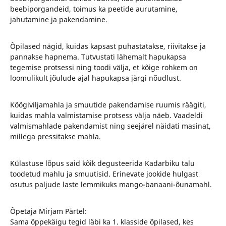
beebiporgandeid, toimus ka peetide aurutamine,
jahutamine ja pakendamine.
Õpilased nägid, kuidas kapsast puhastatakse, riivitakse ja
pannakse hapnema. Tutvustati lähemalt hapukapsa
tegemise protsessi ning toodi välja, et kõige rohkem on
loomulikult jõulude ajal hapukapsa järgi nõudlust.
Köögiviljamahla ja smuutide pakendamise ruumis räägiti,
kuidas mahla valmistamise protsess välja näeb. Vaadeldi
valmismahlade pakendamist ning seejärel näidati masinat,
millega pressitakse mahla.
Külastuse lõpus said kõik degusteerida Kadarbiku talu
toodetud mahlu ja smuutisid. Erinevate jookide hulgast
osutus paljude laste lemmikuks mango-banaani-õunamahl.
Õpetaja Mirjam Pärtel:
Sama õppekäigu tegid läbi ka 1. klasside õpilased, kes