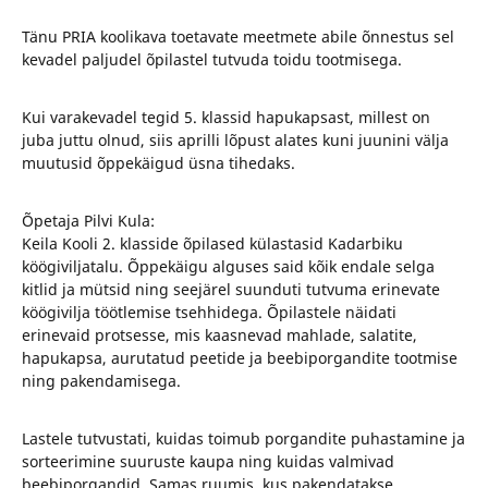
Tänu PRIA koolikava toetavate meetmete abile õnnestus sel
kevadel paljudel õpilastel tutvuda toidu tootmisega.
Kui varakevadel tegid 5. klassid hapukapsast, millest on
juba juttu olnud, siis aprilli lõpust alates kuni juunini välja
muutusid õppekäigud üsna tihedaks.
Õpetaja Pilvi Kula:
Keila Kooli 2. klasside õpilased külastasid Kadarbiku
köögiviljatalu. Õppekäigu alguses said kõik endale selga
kitlid ja mütsid ning seejärel suunduti tutvuma erinevate
köögivilja töötlemise tsehhidega. Õpilastele näidati
erinevaid protsesse, mis kaasnevad mahlade, salatite,
hapukapsa, aurutatud peetide ja beebiporgandite tootmise
ning pakendamisega.
Lastele tutvustati, kuidas toimub porgandite puhastamine ja
sorteerimine suuruste kaupa ning kuidas valmivad
beebiporgandid. Samas ruumis, kus pakendatakse