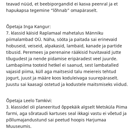
teavad nüüd, et beebiporgandid ei kasva peenral ja et
hapukapsa tegemine “lõhnab” omapäraselt.
Õpetaja Inga Kangur:
7. klassid käisid Raplamaal mahetalus Männiku
piimalambad OÜ. Näha, sööta ja paitada sai erinevaid
hobuseid, veiseid, alpakasid, lambaid, kanade ja partide
tibusid. Peremees ja perenaine rääkisid huvitavaid jutte
tõugudest ja nende pidamise eripäradest veel juurde.
Lambapiima tooteid hetkel ei saanud, sest lambatalled
vajasid piima, küll aga maitsesid talu meiereis tehtud
jogurt, juust ja määre koos koduleivaga suurepäraselt.
Juustu sai kaasagi ostetud ja kodustele maitsmiseks viidud.
Õpetaja Leelo Tamkivi:
3. klassidel oli planeeritud õppekäik algselt Metsküla Piima
farmi, aga sõrataudi kartuses seal ikkagi vastu ei võetud ja
põllumajandustund sai peetud hoopis Harjumaa
Muuseumis.