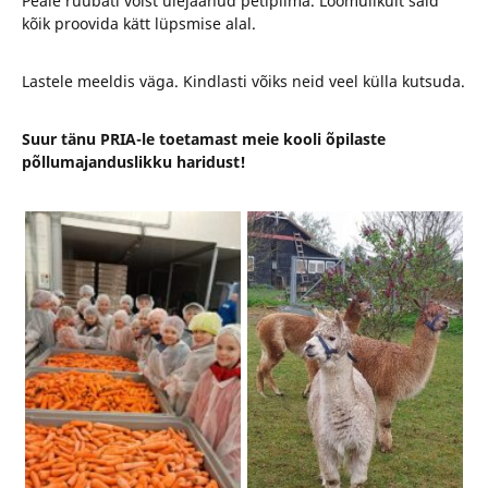
Peale rüübati võist ülejäänud petipiima. Loomulikult said
kõik proovida kätt lüpsmise alal.
Lastele meeldis väga. Kindlasti võiks neid veel külla kutsuda.
Suur tänu PRIA-le toetamast meie kooli õpilaste
põllumajanduslikku haridust!