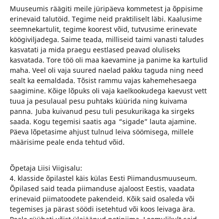
Muuseumis räägiti meile jüripäeva kommetest ja õppisime
erinevaid talutöid. Tegime neid praktiliselt läbi. Kaalusime
seemnekartulit, tegime koorest võid, tutvusime erinevate
köögiviljadega. Saime teada, milliseid taimi vanasti taludes
kasvatati ja mida praegu eestlased peavad oluliseks
kasvatada. Tore töö oli maa kaevamine ja panime ka kartulid
maha. Veel oli vaja suured naelad pakku taguda ning need
sealt ka eemaldada. Tõsist rammu vajas kahemehesaega
saagimine. Kõige lõpuks oli vaja kaelkookudega kaevust vett
tuua ja pesulaual pesu puhtaks küürida ning kuivama
panna. Juba kuivanud pesu tuli pesukurikaga ka sirgeks
saada. Kogu tegemisi saatis aga “sigade” lauta ajamine.
Päeva lõpetasime ahjust tulnud leiva söömisega, millele
määrisime peale enda tehtud võid.
Õpetaja Liisi Viigisalu:
4. klasside õpilastel käis külas Eesti Piimandusmuuseum.
Õpilased said teada piimanduse ajaloost Eestis, vaadata
erinevaid piimatoodete pakendeid. Kõik said osaleda või
tegemises ja pärast söödi isetehtud või koos leivaga ära.