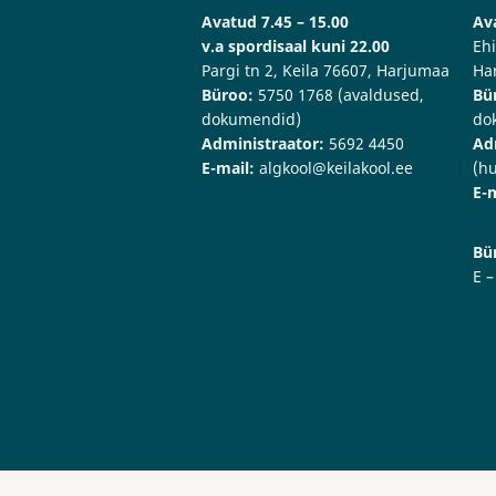
Avatud 7.45 – 15.00
Ava
v.a spordisaal kuni 22.00
Ehi
Pargi tn 2, Keila 76607, Harjumaa
Ha
Büroo:
5750 1768 (avaldused,
Bü
dokumendid)
do
Administraator:
5692 4450
Ad
E-mail:
algkool@keilakool.ee
(hu
E-m
Bü
E –