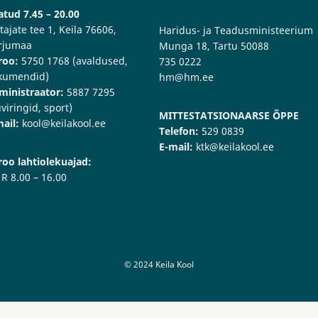
tud 7.45 – 20.00
tajate tee 1, Keila 76606,
Haridus- ja Teadusministeerium
rjumaa
Munga 18, Tartu 50088
roo:
5750 1768 (avaldused,
735 0222
kumendid)
hm@hm.ee
ministraator:
5887 7295
viringid, sport)
MITTESTATSIONAARSE ÕPPE
ail:
kool@keilakool.ee
Telefon:
529 0839
E-mail:
ktk@keilakool.ee
roo lahtiolekuajad:
 R 8.00 – 16.00
© 2024 Keila Kool