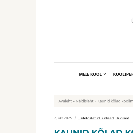
MEIE KOOL
KOOLIPE
Avaleht
»
Näidisleht
»
Kaunid kõlad koolim
2. okt 2025
Esiletõstetud uudised
,
Uudised
KAUNID KÕLAD K