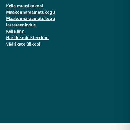
Keila muusikakool
Maakonnaraamatukogu
Maakonnaraamatukogu
lasteteenindus
Keila linn
Haridusministeerium
Väärikate ülikool