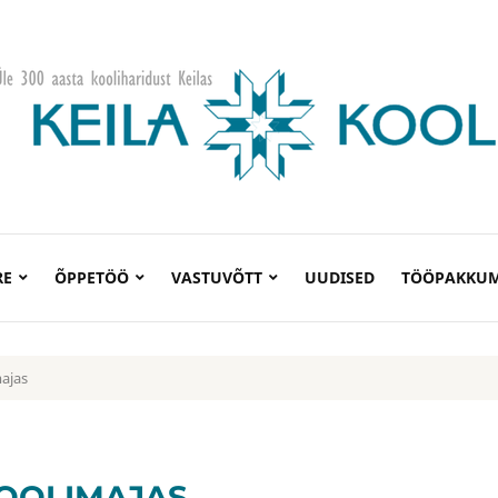
RE
ÕPPETÖÖ
VASTUVÕTT
UUDISED
TÖÖPAKKUM
ajas
OOLIMAJAS