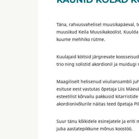
Täna, rahvusvahelisel muusikapäeval, 
muusikud Keila Muusikakoolist. Kuulda s
kuume mehhiko rütme.
Kuulajaid köitsid järgnevate koosseisud
trio ning solistid akordionil ja muidugi
Maagiliselt helisenud viiuliansambli ju
esituse eest vastutas õpetaja Liis Mäevä
esteetilist kõrvailu pakkusid kitarris
akordionivõlurile näitas teed õpetaja Pi
Suur tänu kõikidele esinejatele ja eriti
juba aastatepikkune mõnus koostöö.