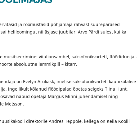
tervitasid ja rõõmustasid põhjamaja rahvast suurepärased
ai heliloomingut nii äsjase juubilari Arvo Pärdi sulest kui ka
e musitseerimine: viiuliansambel, saksofonikvartett, flöödiduo ja -
 noorte absoluutne lemmikpill – kitarr.
hendaja on Evelyn Arukask, imelise saksofonikvarteti kaunikõlalise
lja, ingellikult kõlanud flöödipalad õpetas selgeks Tiina Hunt,
tide osavad näpud õpetaja Margus Minni juhendamisel ning
lle Metsson.
 muusikakooli direktorile Andres Teppole, kellega on Keila Koolil