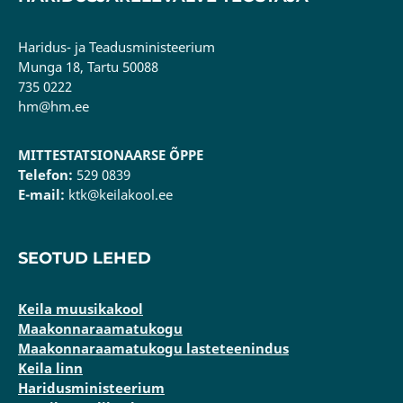
Haridus- ja Teadusministeerium
Munga 18, Tartu 50088
735 0222
hm@hm.ee
MITTESTATSIONAARSE ÕPPE
Telefon:
529 0839
E-mail:
ktk@keilakool.ee
SEOTUD LEHED
Keila muusikakool
Maakonnaraamatukogu
Maakonnaraamatukogu lasteteenindus
Keila linn
Haridusministeerium