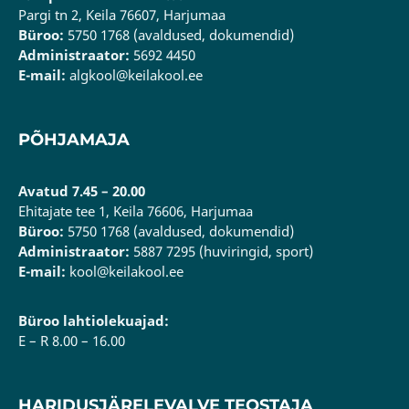
Pargi tn 2, Keila 76607, Harjumaa
Büroo:
5750 1768 (avaldused, dokumendid)
Administraator:
5692 4450
E-mail:
algkool@keilakool.ee
PÕHJAMAJA
Avatud 7.45 – 20.00
Ehitajate tee 1, Keila 76606, Harjumaa
Büroo:
5750 1768 (avaldused, dokumendid)
Administraator:
5887 7295 (huviringid, sport)
E-mail:
kool@keilakool.ee
Büroo lahtiolekuajad:
E – R 8.00 – 16.00
HARIDUSJÄRELEVALVE TEOSTAJA