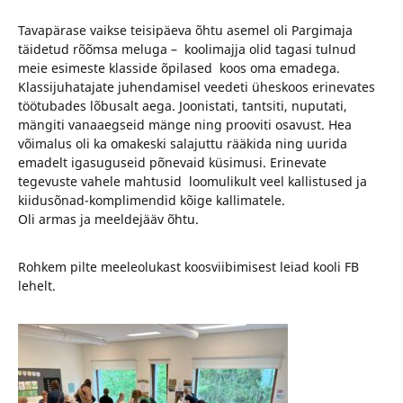
Tavapärase vaikse teisipäeva õhtu asemel oli Pargimaja
täidetud rõõmsa meluga – koolimajja olid tagasi tulnud
meie esimeste klasside õpilased koos oma emadega.
Klassijuhatajate juhendamisel veedeti üheskoos erinevates
töötubades lõbusalt aega. Joonistati, tantsiti, nuputati,
mängiti vanaaegseid mänge ning prooviti osavust. Hea
võimalus oli ka omakeski salajuttu rääkida ning uurida
emadelt igasuguseid põnevaid küsimusi. Erinevate
tegevuste vahele mahtusid loomulikult veel kallistused ja
kiidusõnad-komplimendid kõige kallimatele.
Oli armas ja meeldejääv õhtu.
Rohkem pilte meeleolukast koosviibimisest leiad kooli FB
lehelt.