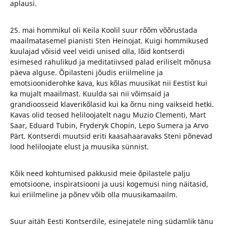
aplausi.
25. mai hommikul oli Keila Koolil suur rõõm võõrustada
maailmatasemel pianisti Sten Heinojat. Kuigi hommikused
kuulajad võisid veel veidi unised olla, lõid kontserdi
esimesed rahulikud ja meditatiivsed palad eriliselt mõnusa
päeva alguse. Õpilasteni jõudis eriilmeline ja
emotsiooniderohke kava, kus kõlas muusikat nii Eestist kui
ka mujalt maailmast. Kuulda sai nii võimsaid ja
grandioosseid klaverikõlasid kui ka õrnu ning vaikseid hetki.
Kavas olid teosed heliloojatelt nagu Muzio Clementi, Mart
Saar, Eduard Tubin, Fryderyk Chopin, Lepo Sumera ja Arvo
Pärt. Kontserdi muutsid eriti kaasahaaravaks Steni põnevad
lood heliloojate elust ja muusika sünnist.
Kõik need kohtumised pakkusid meie õpilastele palju
emotsioone, inspiratsiooni ja uusi kogemusi ning näitasid,
kui eriilmeline ja põnev võib olla muusikamaailm.
Suur aitäh Eesti Kontserdile, esinejatele ning südamlik tänu