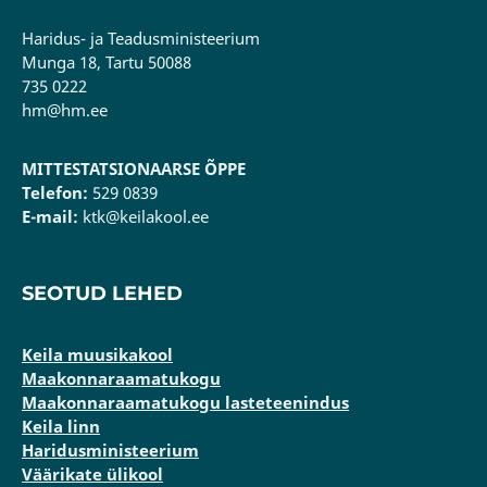
Haridus- ja Teadusministeerium
Munga 18, Tartu 50088
735 0222
hm@hm.ee
MITTESTATSIONAARSE ÕPPE
Telefon:
529 0839
E-mail:
ktk@keilakool.ee
SEOTUD LEHED
Keila muusikakool
Maakonnaraamatukogu
Maakonnaraamatukogu lasteteenindus
Keila linn
Haridusministeerium
Väärikate ülikool