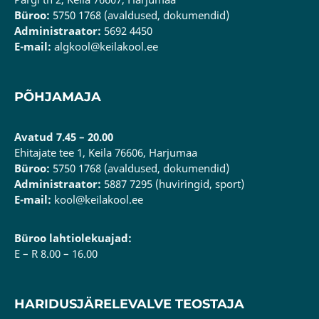
Büroo:
5750 1768 (avaldused, dokumendid)
Administraator:
5692 4450
E-mail:
algkool@keilakool.ee
PÕHJAMAJA
Avatud 7.45 – 20.00
Ehitajate tee 1, Keila 76606, Harjumaa
Büroo:
5750 1768 (avaldused, dokumendid)
Administraator:
5887 7295 (huviringid, sport)
E-mail:
kool@keilakool.ee
Büroo lahtiolekuajad:
E – R 8.00 – 16.00
HARIDUSJÄRELEVALVE TEOSTAJA