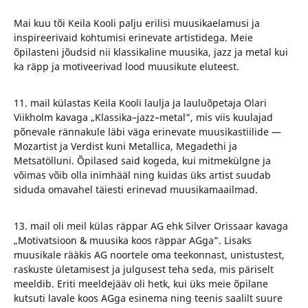
Mai kuu tõi Keila Kooli palju erilisi muusikaelamusi ja
inspireerivaid kohtumisi erinevate artistidega. Meie
õpilasteni jõudsid nii klassikaline muusika, jazz ja metal kui
ka räpp ja motiveerivad lood muusikute eluteest.
11. mail külastas Keila Kooli laulja ja lauluõpetaja Olari
Viikholm kavaga „Klassika–jazz–metal”, mis viis kuulajad
põnevale rännakule läbi väga erinevate muusikastiilide —
Mozartist ja Verdist kuni Metallica, Megadethi ja
Metsatölluni. Õpilased said kogeda, kui mitmekülgne ja
võimas võib olla inimhääl ning kuidas üks artist suudab
siduda omavahel täiesti erinevad muusikamaailmad.
13. mail oli meil külas räppar AG ehk Silver Orissaar kavaga
„Motivatsioon & muusika koos räppar AGga”. Lisaks
muusikale rääkis AG noortele oma teekonnast, unistustest,
raskuste ületamisest ja julgusest teha seda, mis päriselt
meeldib. Eriti meeldejääv oli hetk, kui üks meie õpilane
kutsuti lavale koos AGga esinema ning teenis saalilt suure